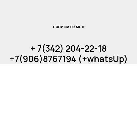
напишите мне
+ 7(342) 204-22-18
+7(906)8767194 (+whatsUp)
treningi@apriorinova.ru
Tilda
Made on