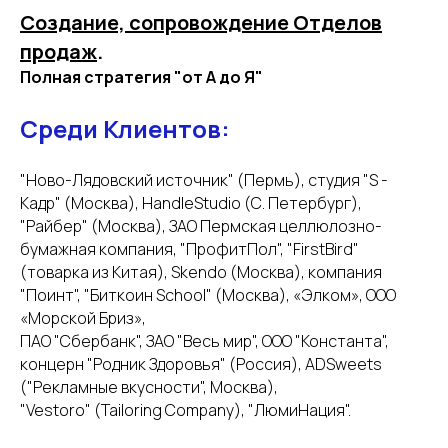
Создание, сопровождение Отделов
продаж
.
Полная стратегия "от А до Я"
Среди Клиентов:
"Ново-Лядовский источник" (Пермь), студия "S -
Кадр" (Москва), HandleStudio (С. Петербург),
"Райбер" (Москва), ЗАО Пермская целлюлозно-
бумажная компания, "ПрофитПол", "FirstBird"
(товарка из Китая), Skendo (Москва), компания
"Поинт", "Биткоин School" (Москва), «Элком», ООО
«Морской Бриз»,
ПАО "Сбербанк", ЗАО "Весь мир", ООО "Константа",
концерн "Родник Здоровья" (Россия), ADSweets
("Рекламные вкусности", Москва),
"Vestoro" (Tailoring Company), "ЛюмиНация".